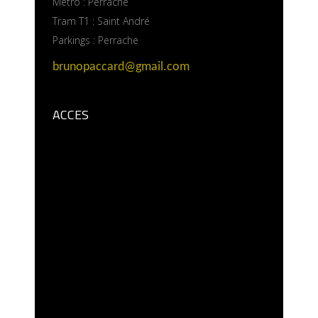
Métro : Perrache
Tram T1 : Saint André
Parkings : Perrache
brunopaccard@gmail.com
ACCES