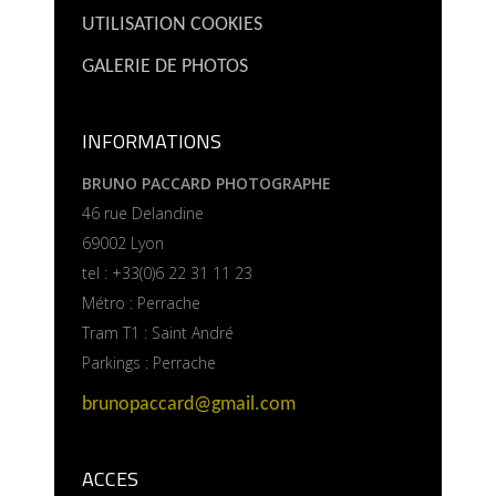
UTILISATION COOKIES
GALERIE DE PHOTOS
INFORMATIONS
BRUNO PACCARD PHOTOGRAPHE
46 rue Delandine
69002 Lyon
tel : +33(0)6 22 31 11 23
Métro : Perrache
Tram T1 : Saint André
Parkings : Perrache
brunopaccard@gmail.com
ACCES