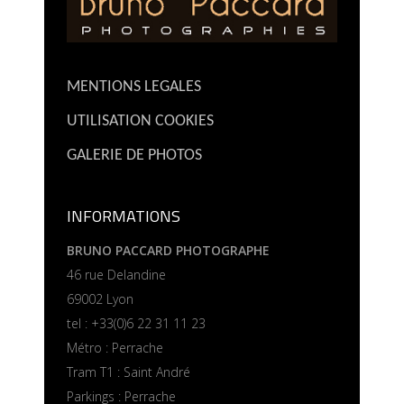
MENTIONS LEGALES
UTILISATION COOKIES
GALERIE DE PHOTOS
INFORMATIONS
BRUNO PACCARD PHOTOGRAPHE
46 rue Delandine
69002 Lyon
tel : +33(0)6 22 31 11 23
Métro : Perrache
Tram T1 : Saint André
Parkings : Perrache