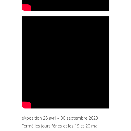
e
X
position
28
avril
– 30
septembre
2023
Fermé les jours fériés et les 19 et 20 mai