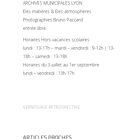
A
RCHIVES
M
UNICIPALES
L
YON
Ðes matières
& Ðes atmosphères
Photographies Bruno Paccard
entrée
libre
H
oraires
H
ors
vacances
scolaires
lundi : 13-17h –
mardi – vendredi : 9-12h | 13-
18h –
samedi : 13-18h
H
oraires
du
3
juillet
au
1
er
septembre
lundi – vendredi : 13h-17h
VERNISSAGE RETROSPECTIVE
ARTICLES PROCHES