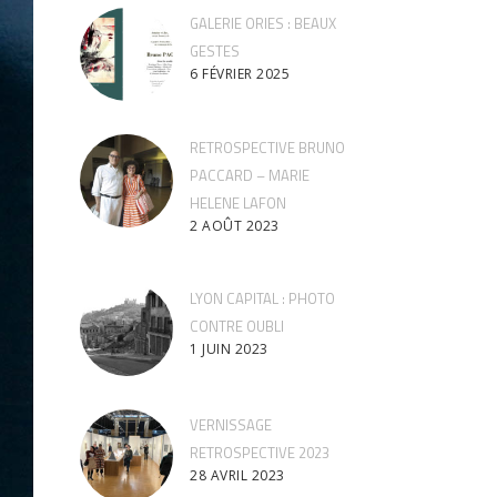
GALERIE ORIES : BEAUX
GESTES
6 FÉVRIER 2025
RETROSPECTIVE BRUNO
PACCARD – MARIE
HELENE LAFON
2 AOÛT 2023
LYON CAPITAL : PHOTO
CONTRE OUBLI
1 JUIN 2023
VERNISSAGE
RETROSPECTIVE 2023
28 AVRIL 2023