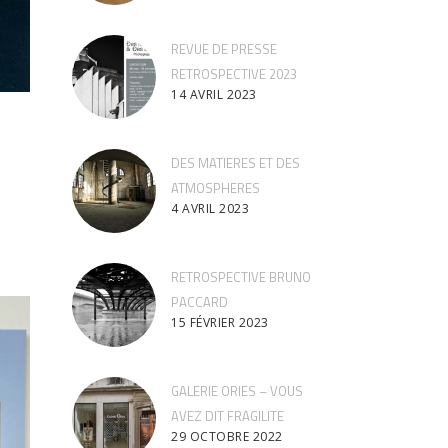
REVUE DE PRESSE
RETROSPECTIVE 2023
14 AVRIL 2023
DES MATIERES ET DES
ATMOSPHERES
4 AVRIL 2023
RETROSPECTIVE BRUNO
PACCARD
15 FÉVRIER 2023
GALERIE ORIES – VOUS
AVEZ DIT FRAGILITE
29 OCTOBRE 2022