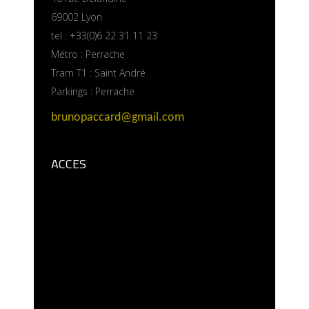
69002 Lyon
tel : +33(0)6 22 31 11 23
Métro : Perrache
Tram T1 : Saint André
Parkings : Perrache
brunopaccard@gmail.com
ACCES