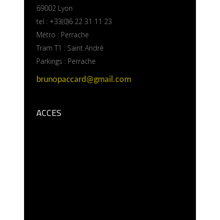
69002 Lyon
tel : +33(0)6 22 31 11 23
Métro : Perrache
Tram T1 : Saint André
Parkings : Perrache
brunopaccard@gmail.com
ACCES