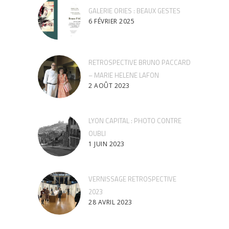
GALERIE ORIES : BEAUX GESTES
6 FÉVRIER 2025
RETROSPECTIVE BRUNO PACCARD
– MARIE HELENE LAFON
2 AOÛT 2023
LYON CAPITAL : PHOTO CONTRE
OUBLI
1 JUIN 2023
VERNISSAGE RETROSPECTIVE
2023
28 AVRIL 2023