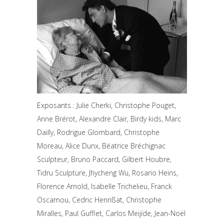
Exposants :
Julie Cherki
,
Christophe Pouget
,
Anne Brérot
,
Alexandre Clair
,
Birdy kids
,
Marc
Dailly
,
Rodrigue Glombard
,
Christophe
Moreau
,
Alice Dunx
,
Béatrice Bréchignac
Sculpteur
,
Bruno Paccard
,
Gilbert Houbre
,
Tidru Sculpture
,
Jhycheng Wu
,
Rosario Heins
,
Florence Arnold
,
Isabelle Trichelieu
,
Franck
Oscamou
,
Cedric Henrißat
,
Christophe
Miralles
,
Paul Gufflet
,
Carlos Meijíde
,
Jean-Noël